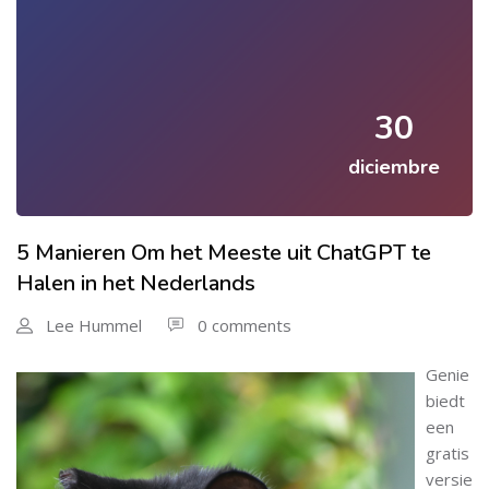
30
diciembre
5 Manieren Om het Meeste uit ChatGPT te
Halen in het Nederlands
Lee Hummel
0 comments
Genie
biedt
een
gratis
versie