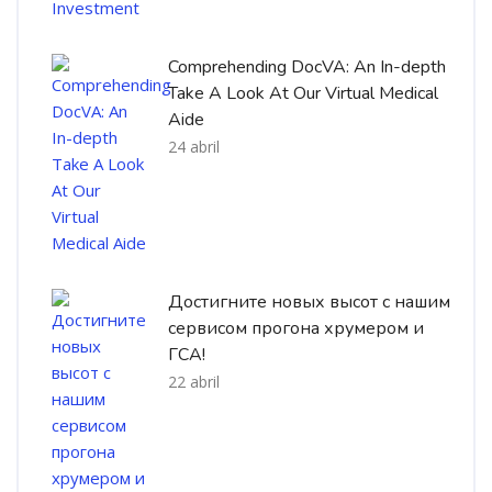
Comprehending DocVA: An In-depth
Take A Look At Our Virtual Medical
Aide
24 abril
Достигните новых высот с нашим
сервисом прогона хрумером и
ГСА!
22 abril