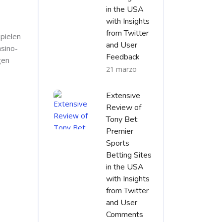
in the USA
with Insights
from Twitter
pielen
and User
sino-
Feedback
gen
21 marzo
Extensive
Review of
Tony Bet:
Premier
Sports
Betting Sites
in the USA
with Insights
from Twitter
and User
Comments