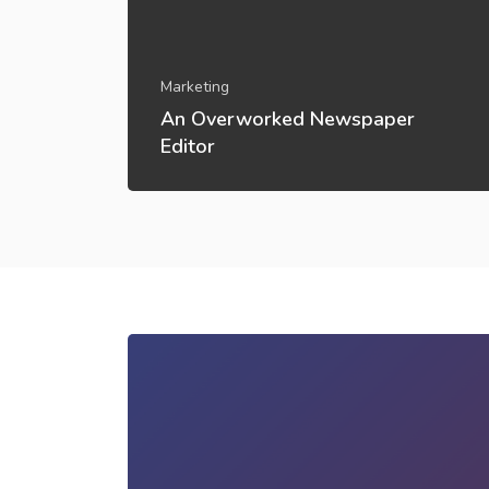
Marketing
An Overworked Newspaper
Editor