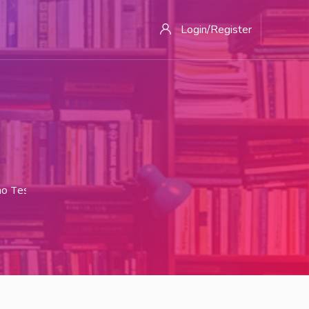
Login/Register
o Test: Finden Sie Das Online-Casino Mit Freispielen, Live-Gam