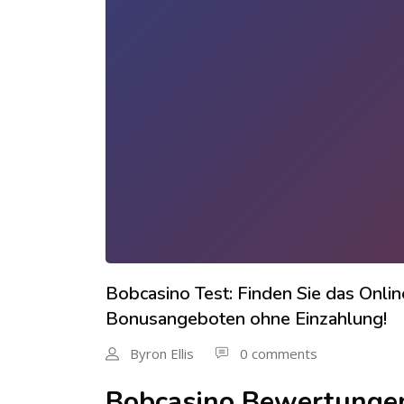
Bobcasino Test: Finden Sie das Onlin
Bonusangeboten ohne Einzahlung!
Byron Ellis
0 comments
Bobcasino Bewertungen: