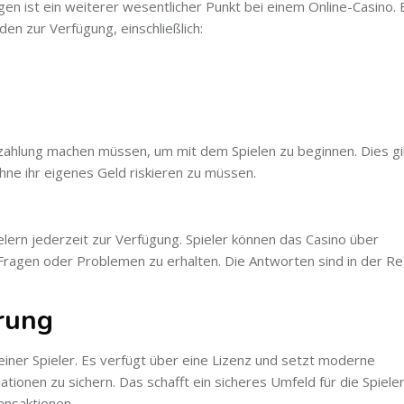
en ist ein weiterer wesentlicher Punkt bei einem Online-Casino. 
n zur Verfügung, einschließlich:
inzahlung machen müssen, um mit dem Spielen zu beginnen. Dies g
ohne ihr eigenes Geld riskieren zu müssen.
lern jederzeit zur Verfügung. Spieler können das Casino über
 Fragen oder Problemen zu erhalten. Die Antworten sind in der Re
erung
einer Spieler. Es verfügt über eine Lizenz und setzt moderne
tionen zu sichern. Das schafft ein sicheres Umfeld für die Spiele
ansaktionen.