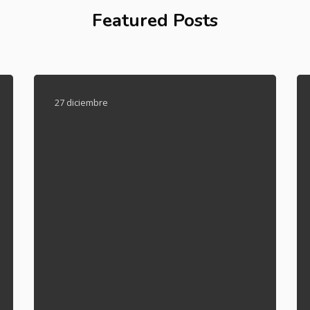
Featured Posts
27 diciembre