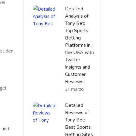
Bei
Detailed
Analysis of
Tony Bet:
Top Sports
Betting
Platforms in
ibt den
the USA with
Twitter
Insights and
Customer
Reviews
gel
21 marzo
Detailed
Reviews of
Tony Bet:
Best Sports
r und
Betting Sites