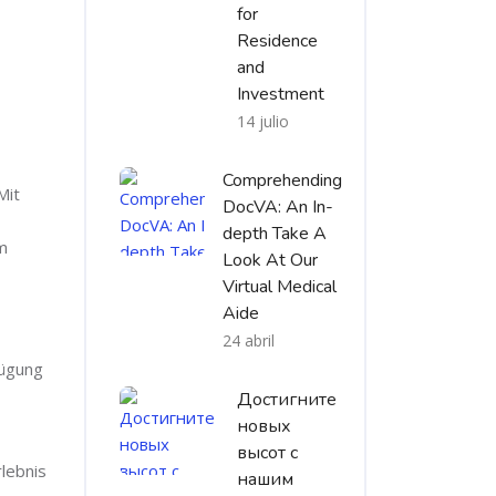
for
Residence
and
Investment
14 julio
Comprehending
Mit
DocVA: An In-
depth Take A
m
Look At Our
Virtual Medical
Aide
24 abril
fügung
Достигните
новых
высот с
rlebnis
нашим