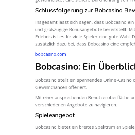
Schlussfolgerung zur Bobcasino Be
Insgesamt lässt sich sagen, dass Bobcasino ein 
und großzügige Bonusangebote bereitstellt. Mi
Erlebnis ist es für viele Spieler eine gute Wah
zusätzlich dazu bei, dass Bobcasino eine empfe
bobcasino.com
Bobcasino: Ein Überblic
Bobcasino stellt ein spannendes Online-Casino da
Gewinnchancen offeriert.
Mit einer ansprechenden Benutzeroberfläche und
verschiedenen Angebote zu navigieren.
Spieleangebot
Bobcasino bietet ein breites Spektrum an Spiele