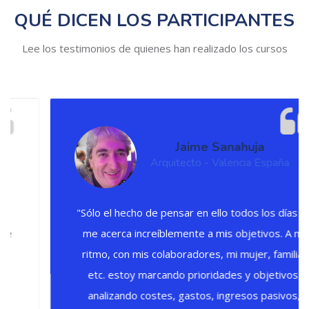
QUÉ DICEN LOS PARTICIPANTES
Lee los testimonios de quienes han realizado los cursos
Jaime Sanahuja
Arquitecto - Valencia España
"Sólo el hecho de pensar en ello todos los días ya
me acerca increíblemente a mis objetivos. A mi
ritmo, con mis colaboradores, mi mujer, familia,
etc. estoy marcando prioridades y objetivos,
analizando costes, gastos, ingresos pasivos,