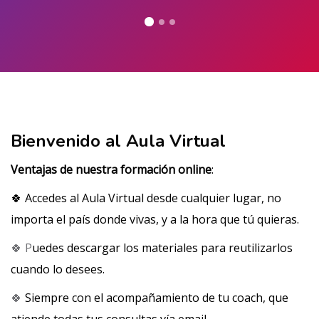
Salta al contenido principal
Salta [Cocoon] About (Text with Image)
Bienvenido al Aula Virtual
Ventajas de nuestra formación online
:
🍀 Accedes al Aula Virtual desde cualquier lugar, no
importa el país donde vivas, y a la hora que tú quieras.
🍀 P
uedes descargar los materiales para reutilizarlos
cuando lo desees.
🍀
Siempre con el acompañamiento de tu coach, que