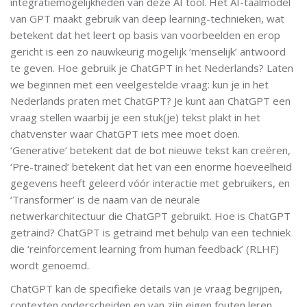
integratiemogelijkheden van deze AI tool. Het AI-taalmodel
van GPT maakt gebruik van deep learning-technieken, wat
betekent dat het leert op basis van voorbeelden en erop
gericht is een zo nauwkeurig mogelijk ‘menselijk’ antwoord
te geven. Hoe gebruik je ChatGPT in het Nederlands? Laten
we beginnen met een veelgestelde vraag: kun je in het
Nederlands praten met ChatGPT? Je kunt aan ChatGPT een
vraag stellen waarbij je een stuk(je) tekst plakt in het
chatvenster waar ChatGPT iets mee moet doen.
‘Generative’ betekent dat de bot nieuwe tekst kan creëren,
‘Pre-trained’ betekent dat het van een enorme hoeveelheid
gegevens heeft geleerd vóór interactie met gebruikers, en
‘Transformer’ is de naam van de neurale
netwerkarchitectuur die ChatGPT gebruikt. Hoe is ChatGPT
getraind? ChatGPT is getraind met behulp van een techniek
die ‘reinforcement learning from human feedback’ (RLHF)
wordt genoemd.
ChatGPT kan de specifieke details van je vraag begrijpen,
contexten onderscheiden en van zijn eigen fouten leren,