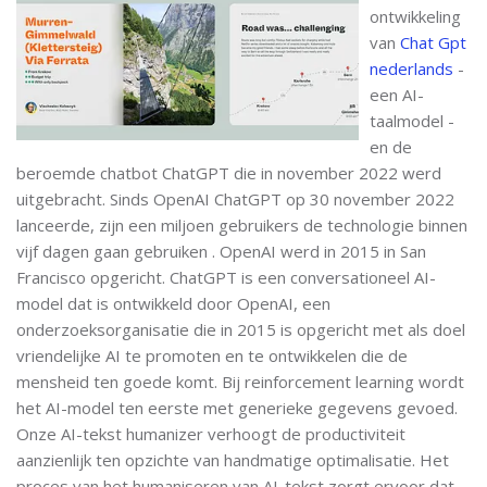
ontwikkeling
van
Chat Gpt
nederlands
-
een AI-
taalmodel -
en de
beroemde chatbot ChatGPT die in november 2022 werd
uitgebracht. Sinds OpenAI ChatGPT op 30 november 2022
lanceerde, zijn een miljoen gebruikers de technologie binnen
vijf dagen gaan gebruiken . OpenAI werd in 2015 in San
Francisco opgericht. ChatGPT is een conversationeel AI-
model dat is ontwikkeld door OpenAI, een
onderzoeksorganisatie die in 2015 is opgericht met als doel
vriendelijke AI te promoten en te ontwikkelen die de
mensheid ten goede komt. Bij reinforcement learning wordt
het AI-model ten eerste met generieke gegevens gevoed.
Onze AI-tekst humanizer verhoogt de productiviteit
aanzienlijk ten opzichte van handmatige optimalisatie. Het
proces van het humaniseren van AI-tekst zorgt ervoor dat