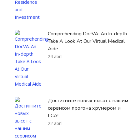
Comprehending DocVA: An In-depth
Take A Look At Our Virtual Medical
Aide
24 abril
Достигните новых высот с нашим
сервисом прогона хрумером и
ГСА!
22 abril