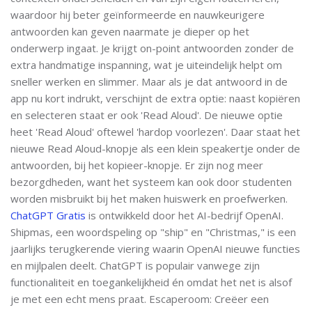
waardoor hij beter geïnformeerde en nauwkeurigere
antwoorden kan geven naarmate je dieper op het
onderwerp ingaat. Je krijgt on-point antwoorden zonder de
extra handmatige inspanning, wat je uiteindelijk helpt om
sneller werken en slimmer. Maar als je dat antwoord in de
app nu kort indrukt, verschijnt de extra optie: naast kopiëren
en selecteren staat er ook 'Read Aloud'. De nieuwe optie
heet 'Read Aloud' oftewel 'hardop voorlezen'. Daar staat het
nieuwe Read Aloud-knopje als een klein speakertje onder de
antwoorden, bij het kopieer-knopje. Er zijn nog meer
bezorgdheden, want het systeem kan ook door studenten
worden misbruikt bij het maken huiswerk en proefwerken.
ChatGPT Gratis
is ontwikkeld door het AI-bedrijf OpenAI.
Shipmas, een woordspeling op "ship" en "Christmas," is een
jaarlijks terugkerende viering waarin OpenAI nieuwe functies
en mijlpalen deelt. ChatGPT is populair vanwege zijn
functionaliteit en toegankelijkheid én omdat het net is alsof
je met een echt mens praat. Escaperoom: Creëer een