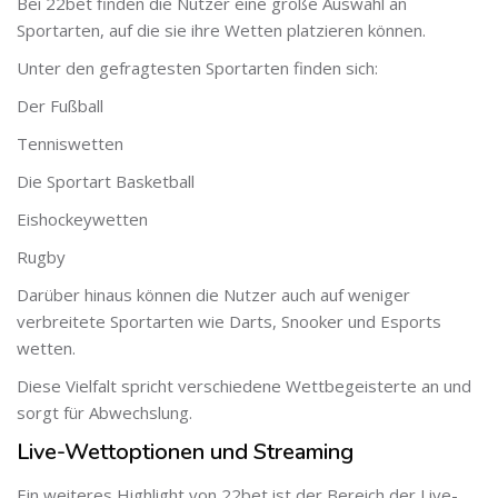
Bei 22bet finden die Nutzer eine große Auswahl an
Sportarten, auf die sie ihre Wetten platzieren können.
Unter den gefragtesten Sportarten finden sich:
Der Fußball
Tenniswetten
Die Sportart Basketball
Eishockeywetten
Rugby
Darüber hinaus können die Nutzer auch auf weniger
verbreitete Sportarten wie Darts, Snooker und Esports
wetten.
Diese Vielfalt spricht verschiedene Wettbegeisterte an und
sorgt für Abwechslung.
Live-Wettoptionen und Streaming
Ein weiteres Highlight von 22bet ist der Bereich der Live-