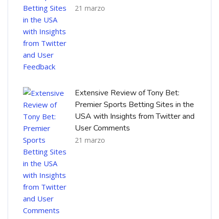
21 marzo
Extensive Review of Tony Bet:
Premier Sports Betting Sites in the
USA with Insights from Twitter and
User Comments
21 marzo