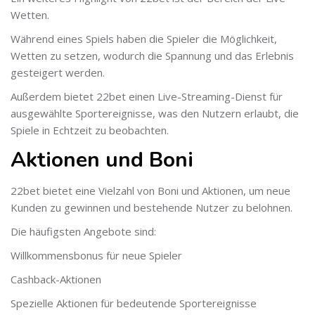
Wetten.
Während eines Spiels haben die Spieler die Möglichkeit,
Wetten zu setzen, wodurch die Spannung und das Erlebnis
gesteigert werden.
Außerdem bietet 22bet einen Live-Streaming-Dienst für
ausgewählte Sportereignisse, was den Nutzern erlaubt, die
Spiele in Echtzeit zu beobachten.
Aktionen und Boni
22bet bietet eine Vielzahl von Boni und Aktionen, um neue
Kunden zu gewinnen und bestehende Nutzer zu belohnen.
Die häufigsten Angebote sind:
Willkommensbonus für neue Spieler
Cashback-Aktionen
Spezielle Aktionen für bedeutende Sportereignisse