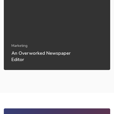
Marketing
An Overworked Newspaper
Editor