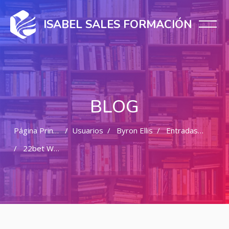
ISABEL SALES FORMACIÓN
BLOG
Página Principal
Usuarios
Byron Ellis
Entradas Del Blog
22bet Wettbewertung: Verlässliche Nutzererfahrungen Auf Reddit Und Bewertungen Der Wettseite Von 22bet
Salta al contenido principal
Salta [Cocoon] Featured Blog Posts Slider