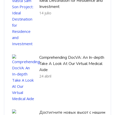
Ideal Destination for Residence and
Investment
14 julio
Comprehending DocVA: An In-depth
Take A Look At Our Virtual Medical
Aide
24 abril
Достигните новых высот с нашим