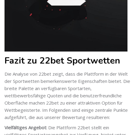
Fazit zu 22bet Sportwetten
Die Analyse von 22bet zeigt, dass die Plattform in der Welt
der Sportwetten bemerkenswerte Eigenschaften bietet. Die
breite Palette an verfügbaren Sportarten,
wettbewerbsfähige Quoten und die benutzerfreundliche
Oberfläche machen 22bet zu einer attraktiven Option für
Wettbegeisterte. Im Folgenden sind einige zentrale Punkte
aufgeführt, die aus unserer Bewertung resultieren:
Vielfältiges Angebot:
Die Plattform 22bet stellt ein
vielfältiges Sportartenangebot zur Verfügung, bietet unter